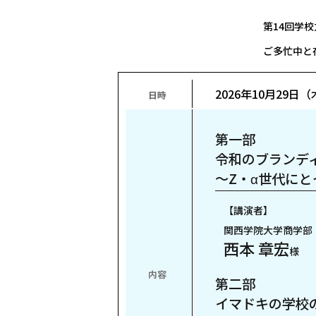
第14回学
ご多忙中と
2026年10月29日
日時
第一部
令和のブランデ
～Z・α世代に
【講演者】
関西学院大学商学部
西本 章宏
様
内容
第二部
イマドキの学校