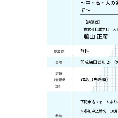
～中・高・大の
て～
【講演者】
株式会社成学社 入
藤山 正彦
無料
参加費
開成梅田ビル 2F（
会場
定員
70名（先着順）
（会場参
加）
下記申込フォームより
※参加申込締切：10月
参加