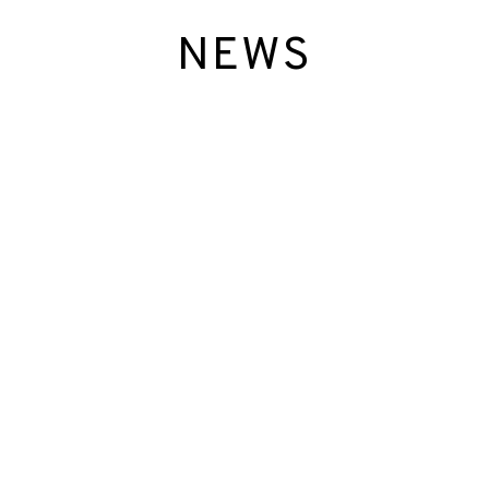
S
NEWS
2026. 07. 27
夏季の休業期間のお知らせ
2026. 07. 07
第14回学校力向上セミナー開催のお知らせ
2026. 01. 01
新年のご挨拶
2025. 12. 26
年末年始のお知らせ
2025. 08. 05
夏季の休業期間のお知らせ