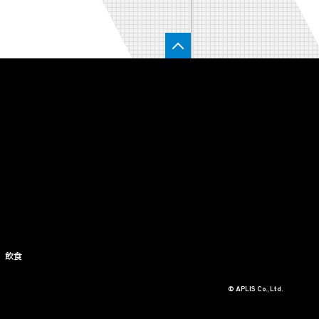
飲食
© APLIS Co., Ltd.